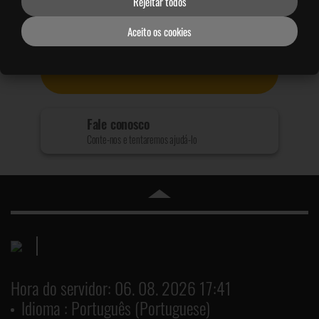
Rejeitar todos
Aceito os cookies
Precisa de mais ajuda?
Tente estas etapas:
Fale conosco
Conte-nos e tentaremos ajudá-lo
Hora do servidor: 06. 08. 2026 17:41
Idioma : Português (Portuguese)